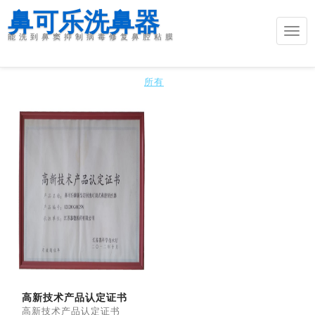
鼻可乐洗鼻器
Togg
能洗到鼻窦抑制病毒修复鼻腔粘膜
公司荣誉
navi
所有
高新技术产品认定证书
高新技术产品认定证书